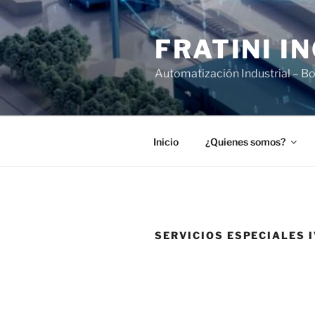
Ir
al
FRATINI I
contenido
Automatización Industrial – Bo
Inicio
¿Quienes somos?
SERVICIOS ESPECIALES I