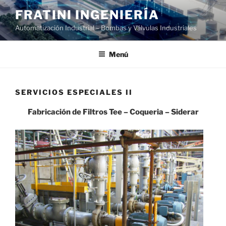
Ir
FRATINI INGENIERÍA
al
Automatización Industrial – Bombas y Válvulas Industriales
contenido
Menú
SERVICIOS ESPECIALES II
Fabricación de Filtros Tee – Coqueria – Siderar